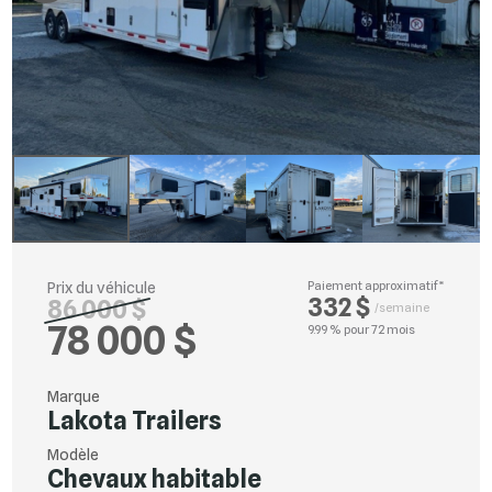
Prix du véhicule
Paiement approximatif*
332 $
86 000 $
/semaine
78 000 $
9.99 % pour 72 mois
Marque
Lakota Trailers
Modèle
Chevaux habitable