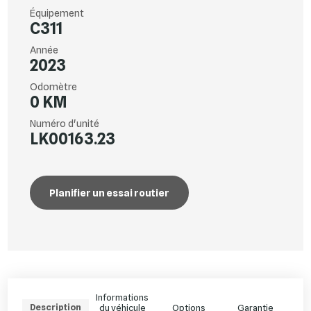
Équipement
C311
Année
2023
Odomètre
0 KM
Numéro d'unité
LK00163.23
Planifier un essai routier
Informations
Description
du véhicule
Options
Garantie